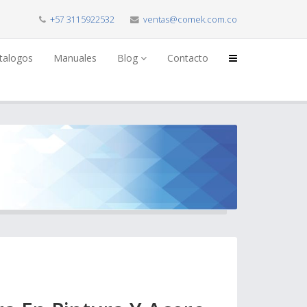
+57 3115922532
ventas@comek.com.co
talogos
Manuales
Blog
Contacto