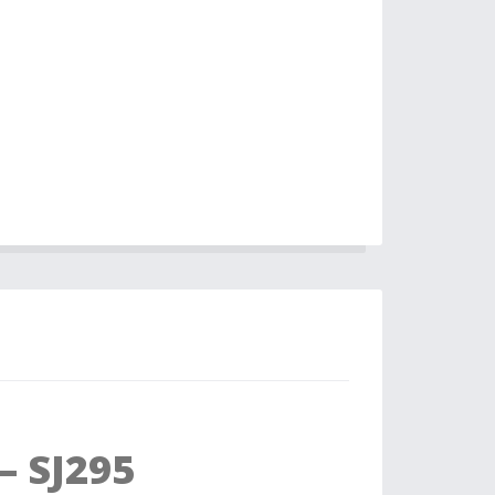
– SJ295