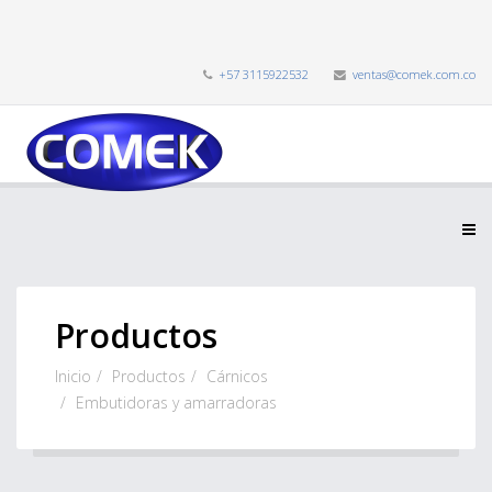
+57 3115922532
ventas@comek.com.co
Productos
Inicio
Productos
Cárnicos
Embutidoras y amarradoras